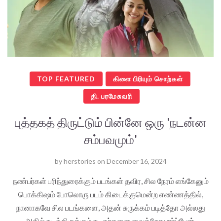
TOP FEATURED
கிளை பிரியும் சொற்கள்
தி. பரமேசுவரி
புத்தகத் திருட்டும் பின்னே ஒரு 'நடன்ன
சம்பவமும்'
by
herstories
on
December 16, 2024
நண்பர்கள் பரிந்துரைக்கும் படங்கள் தவிர, சில நேரம் எங்கேனும்
பொக்கிஷம் போலொரு படம் கிடைக்குமென்ற எண்ணத்தில்,
நானாகவே சில படங்களை, அதன் சுருக்கம் படித்தோ அல்லது
அதில் நடித்திருக்கும் நடிகர்களை வைத்தோ பார்ப்பேன்.