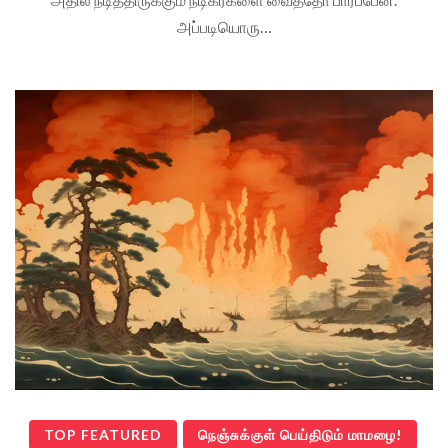
அப்படியொரு…
TOP FEATURED
நெஞ்சுக்குள் பெய்திடும் மாமழை!