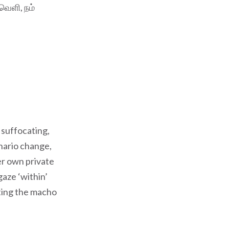
வெளி, நம்
 suffocating,
nario change,
her own private
gaze ‘within’
tting the macho