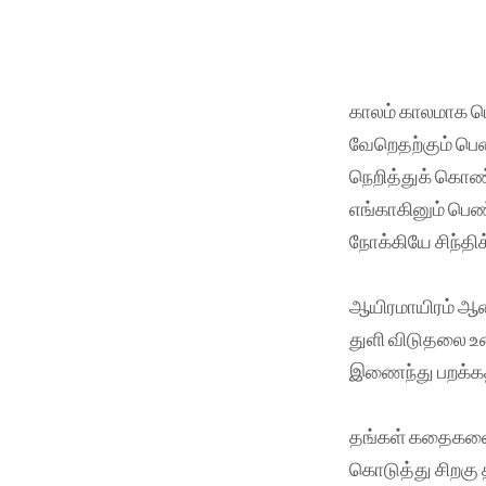
காலம் காலமாக பெண
வேறெதற்கும் பெ
நெறித்துக் கொ
எங்காகினும் பெ
நோக்கியே சிந்திக
ஆயிரமாயிரம் ஆண
துளி விடுதலை 
இணைந்து பறக்கத் 
தங்கள் கதைகளை அ
கொடுத்து சிறகு