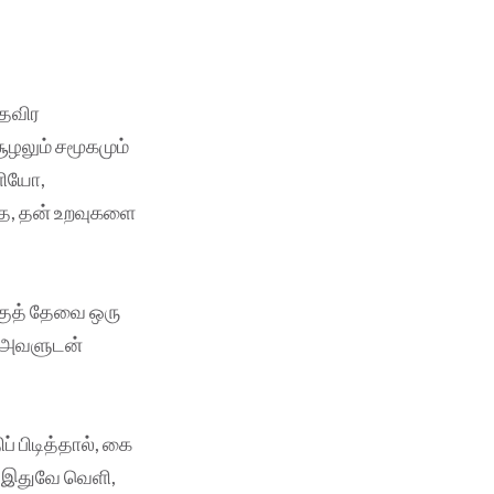
 தவிர
ழலும் சமூகமும்
ளியோ,
தை, தன் உறவுகளை
குத் தேவை ஒரு
் அவளுடன்
 பிடித்தால், கை
ச இதுவே வெளி,