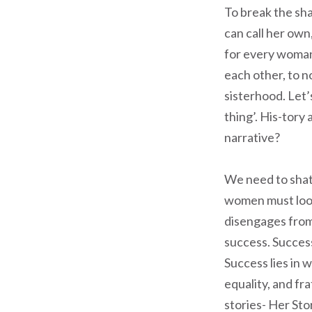
To break the shac
can call her own
for every woman o
each other, to n
sisterhood. Let
thing’. His-tory 
narrative?
We need to shat
women must look 
disengages from
success. Success
Success lies in w
equality, and fr
stories- Her Sto