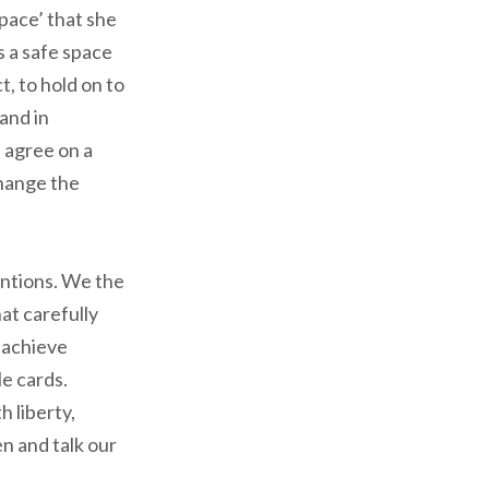
space’ that she
s a safe space
t, to hold on to
and in
 agree on a
 change the
entions. We the
at carefully
 achieve
e cards.
h liberty,
en and talk our