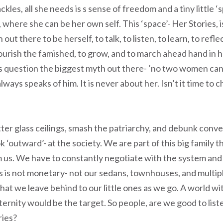
kles, all she needs is s sense of freedom and a tiny little ‘
, where she can be her own self. This ‘space’- Her Stories, i
ut there to be herself, to talk, to listen, to learn, to reflec
ourish the famished, to grow, and to march ahead hand in h
’s question the biggest myth out there- ‘no two women can
always speaks of him. It is never about her. Isn’t it time to
ter glass ceilings, smash the patriarchy, and debunk conv
‘outward’- at the society. We are part of this big family th
 us. We have to constantly negotiate with the system and
 is not monetary- not our sedans, townhouses, and multipl
hat we leave behind to our little ones as we go. A world wit
aternity would be the target. So people, are we good to list
ries?