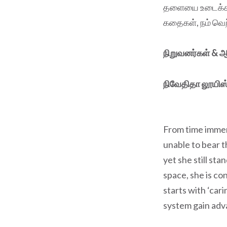
தளையை உடைக்க இத
கதைகள், நம் வெற்
நிறுவனர்கள் & ஆ
நிவேதிதா லூயிஸ
From time immemo
unable to bear t
yet she still sta
space, she is con
starts with ‘car
system gain adva