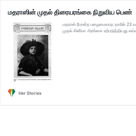
மதராஸின் முதல் திரையரங்கை நிறுவிய பெண்
மதராஸ் போன்ற பழைமைவாத நகரில் 23 வ
முதல் சினிமா அரங்கை ஏற்படுத்தியது எவ
Her Stories